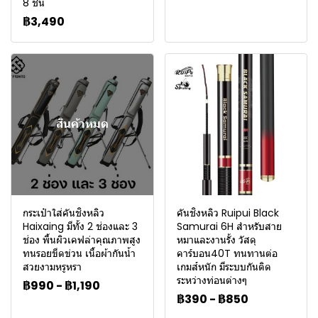
8 ชิ้น
฿3,490
สินค้าหมด
กระเป๋าใส่คันชิงหลิว
คันชิงหลิว Ruipui Black
Haixaing มีทั้ง 2 ช่องและ 3
Samurai 6H สำหรับสาย
ช่อง พื้นผิวเคฟล่าคุณภาพสูง
หมาและงานรั้ง วัสดุ
ทนรอยขีดข่วน เนื้อผ้ากันน้ำ
คาร์บอน40T ทนทานต่อ
สวยงามหรูหรา
เกมส์หนัก มีระบบกันติด
ระหว่างท่อนต่างๆ
฿990
-
฿1,190
฿390
-
฿850