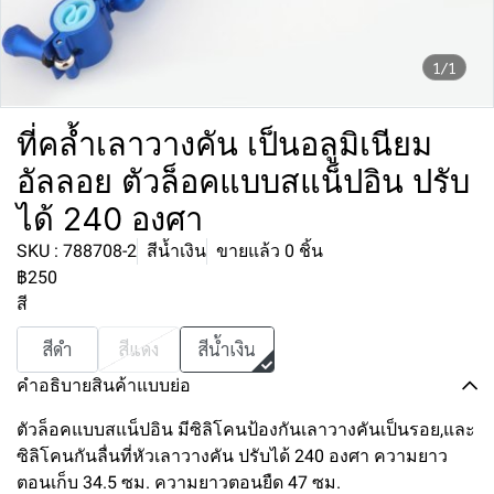
1/1
ที่คล้ำเลาวางคัน เป็นอลูมิเนียม
อัลลอย ตัวล็อคแบบสแน็ปอิน ปรับ
ได้ 240 องศา
SKU : 788708-2
สีน้ำเงิน
ขายแล้ว 0 ชิ้น
฿250
สี
สีดำ
สีแดง
สีน้ำเงิน
คำอธิบายสินค้าแบบย่อ
ตัวล็อคแบบสแน็ปอิน มีซิลิโคนป้องกันเลาวางคันเป็นรอย,และ
ซิลิโคนกันลื่นที่หัวเลาวางคัน ปรับได้ 240 องศา ความยาว
ตอนเก็บ 34.5 ซม. ความยาวตอนยืด 47 ซม.