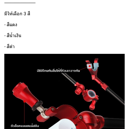
---------------------------
มีให้เลือก 3 สี
- สีแดง
- สีน้ำเงิน
- สีดำ