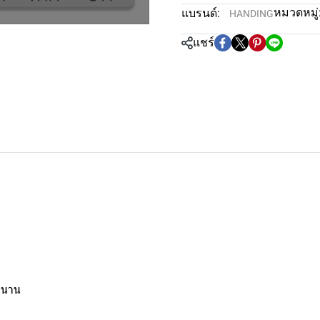
หมวดหมู่
แบรนด์:
HANDING
แชร์
าวนาน