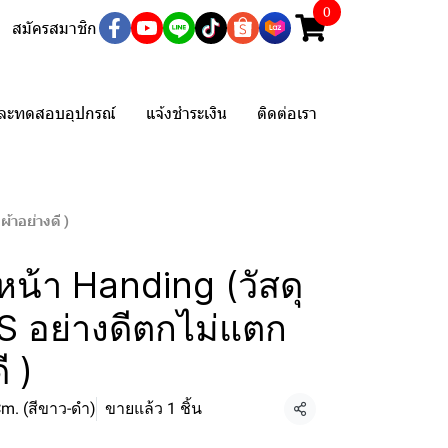
0
สมัครสมาชิก
และทดสอบอุปกรณ์
แจ้งชำระเงิน
ติดต่อเรา
้าอย่างดี )
หน้า Handing (วัสดุ
S อย่างดีตกไม่แตก
ี )
m. (สีขาว-ดำ)
ขายแล้ว 1 ชิ้น
แชร์