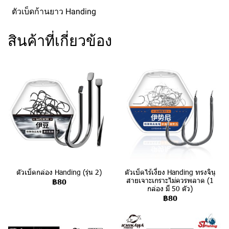
ตัวเบ็ดก้านยาว Handing
สินค้าที่เกี่ยวข้อง
ตัวเบ็ดกล่อง Handing (รุ่น 2)
ตัวเบ็ดไร้เงี่ยง Handing ทรงจินุ
สายเจาะเกราะไม่ควรพลาด (1
฿80
กล่อง มี 50 ตัว)
฿80