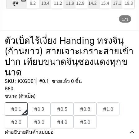
1/1
ตัวเบ็ดไร้เงี่ยง Handing ทรงจินุ
(ก้านยาว) สายเจาะเกราะสายเข้า
ปาก เทียบขนาดจินุซองแดงทุกข
นาด
SKU : KXGD01
#0.1
ขายแล้ว 0 ชิ้น
฿80
ขนาด (ตัวเบ็ด)
#0.1
#0.3
#0.5
#0.8
#1.0
#2.0
#3.0
#4.0
#5.0
คำอธิบายสินค้าแบบย่อ