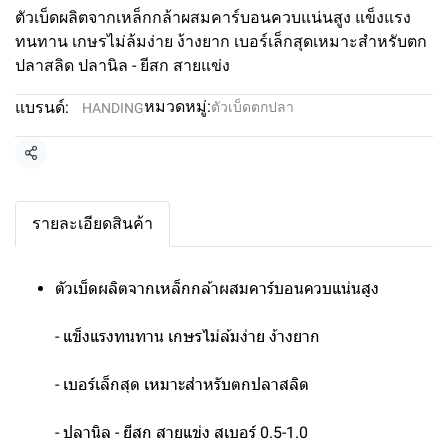
ตัวเบ็ดผลิตจากเหล็กกล้าผสมคาร์บอนควบแน่นสูง แข็งแรง
ทนทาน เกษรไม่ล้มง่าย ง้างยาก เบอร์เล็กสุดเหมาะสำหรับตก
ปลาสลิด ปลานิล - ยีสก สายแข่ง
หมวดหมู่:
แบรนด์:
ตัวเบ็ดตกปลา
HANDING
แชร์
รายละเอียดสินค้า
ตัวเบ็ดผลิตจากเหล็กกล้าผสมคาร์บอนควบแน่นสูง
- แข็งแรงทนทาน เกษรไม่ล้มง่าย ง้างยาก
- เบอร์เล็กสุด เหมาะสำหรับตกปลาสลิด
- ปลานิล - ยีสก สายแข่ง สเบอร์ 0.5-1.0