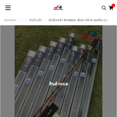
0
Home-8
...
คันชิงหลิว.
คันชิงหลิว W.Haibin ข้อดำ 2016 ทูแพ็ค (เวทกลาง-แข็ง)
สินค้าหมด