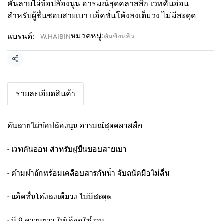
คันลายไผ่ข้อปล๊องนูน อารมณ์สุดคลาสสิก เวทคันอ่อน
สำหรับผู้ชื่นชอบสายเบา แอ็คชั่นโค้งลงเต็มวง ไม่มีสะดุด
หมวดหมู่:
แบรนด์:
คันชิงหลิว.
W.HAIBIN
แชร์
รายละเอียดสินค้า
คันลายไผ่ข้อปล๊องนูน อารมณ์สุดคลาสสิก
- เวทคันอ่อน สำหรับผู้ชื่นชอบสายเบา
- ด้ามผ้าถักพร้อมเคลือบสารกันน้ำ จับถนัดมือไม่ลื่น
- แอ็คชั่นโค้งลงเต็มวง ไม่มีสะดุด
- มี 9 ความยาว ให้เลือกใช้งาน