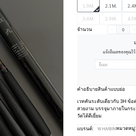
1.8M.
2.1M.
2.4
3.6M.
3.9M.
4.5
จำนวน
เ
แจ้งอีเมลของคุณไว้
คำอธิบายสินค้าแบบย่อ
เวทคันระดับเดียวกับ 3H ข้อด
สวยงาม บรรจุมาภายในกระบ
วัดได้ดีเยี่ยม
หมวดหมู่
แบรนด์:
W.HAIBIN