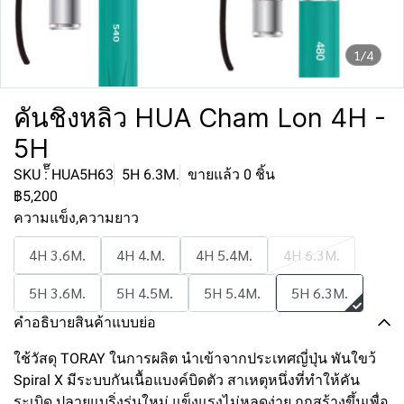
1/4
คันชิงหลิว HUA Cham Lon 4H -
5H
SKU : ็๊HUA5H63
5H 6.3M.
ขายแล้ว 0 ชิ้น
฿5,200
ความแข็ง,ความยาว
4H 3.6M.
4H 4.M.
4H 5.4M.
4H 6.3M.
5H 3.6M.
5H 4.5M.
5H 5.4M.
5H 6.3M.
คำอธิบายสินค้าแบบย่อ
ใช้วัสดุ TORAY ในการผลิต นำเข้าจากประเทศญี่ปุ่น พันใขว้
Spiral X มีระบบกันเนื้อแบงค์บิดตัว สาเหตุหนึ่งที่ทำให้คัน
ระเบิด ปลายแบริ่งรุ่นใหม่ แข็งแรงไม่หลุดง่าย ถูกสร้างขึ้นเพื่อ