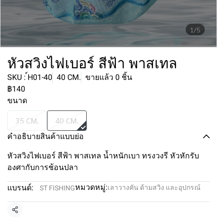
1/5
หัวสวิงไฟเบอร์ สีฟ้า พาสเทล
SKU : ์H01-40
40 CM.
ขายแล้ว 0 ชิ้น
฿140
ขนาด
35 CM.
40 CM.
คำอธิบายสินค้าแบบย่อ
หัวสวิงไฟเบอร์ สีฟ้า พาสเทล น้ำหนักเบา ทรงวงรี หัวหักรับ
องศากับการช้อนปลา
หมวดหมู่:
แบรนด์:
เลาวางคัน ด้ามสวิง และอุปกรณ์
ST FISHING
แชร์