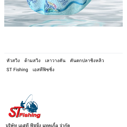
หัวสวิง
ด้ามสวิง
เลาวางคัน
คันตกปลาชิงหลิว
ST Fishing
เอสทีฟิชชิ่ง
บริษัท เอสที ฟิชชิ่ง แทคเกิ้ล จำกัด