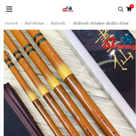
0
Home-8
สินค้าทั้งหมด
คันชิงหลิว.
คันชิงหลิว W.haibin ข้อเขียว สไลด์