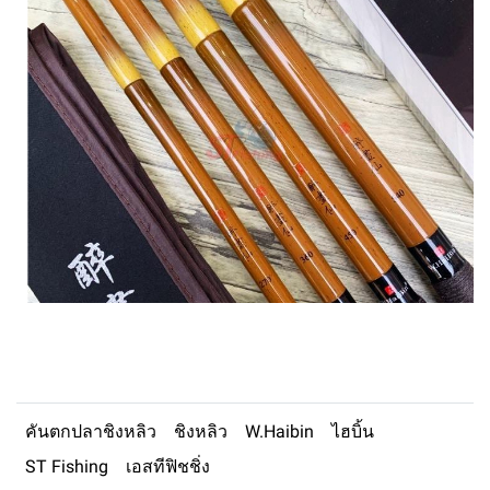
คันตกปลาชิงหลิว
ชิงหลิว
W.Haibin
ไฮบิ้น
ST Fishing
เอสทีฟิชชิ่ง