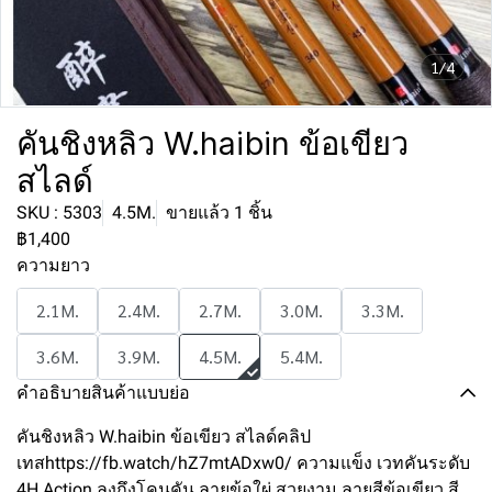
1/4
คันชิงหลิว W.haibin ข้อเขียว
สไลด์
SKU : 5303
4.5M.
ขายแล้ว 1 ชิ้น
฿1,400
ความยาว
2.1M.
2.4M.
2.7M.
3.0M.
3.3M.
3.6M.
3.9M.
4.5M.
5.4M.
คำอธิบายสินค้าแบบย่อ
คันชิงหลิว W.haibin ข้อเขียว สไลด์คลิป
เทสhttps://fb.watch/hZ7mtADxw0/ ความแข็ง เวทคันระดับ
4H Action ลงถึงโคนคัน ลายข้อใผ่ สวยงาม ลายสีข้อเขียว สี