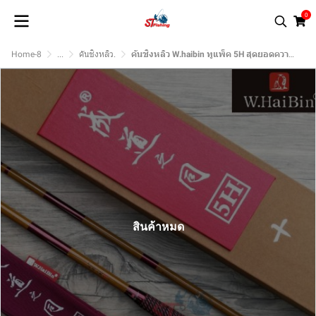
0
Home-8
...
คันชิงหลิว.
คันชิงหลิว W.haibin ทูแพ็ค 5H สุดยอดความแข็ง (ไม้เรียวอำมหิต)
สินค้าหมด