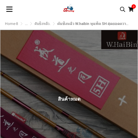
0
Home-8
...
คันชิงหลิว.
คันชิงหลิว W.haibin ทูแพ็ค 5H สุดยอดความแข็ง (ไม้เรียวอำมหิต)
สินค้าหมด