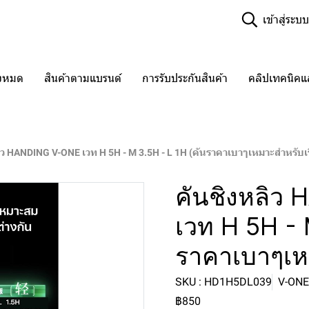
เข้าสู่ระบบ
ั้งหมด
สินค้าตามแบรนด์
การรับประกันสินค้า
คลิปเทคนิค
ิว HANDING V-ONE เวท H 5H - M 3.5H - L 1H (คันราคาเบาๆเหมาะสำหรับเริ
คันชิงหลิว
เวท H 5H - 
ราคาเบาๆเหม
SKU : HD1H5DL039
V-ONE 
฿850