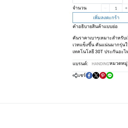
จำนวน
เพิ่มลงตะกร้า
คำอธิบายสินค้าแบบย่อ
คันราคาเบาๆเหมาะสำหรับเริ
เวทแข็งขึ้น คันแน่นมากรุ่นใ
เทคโนโลยี 30T ประกันอะไหล
หมวดหมู่
แบรนด์:
HANDING
แชร์