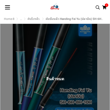
0
Home-8
...
คันชิงหลิว.
คันชิงหลิว Handing Fei Yu (ปลาบิน) 5H-6H-8H-10H
สินค้าหมด