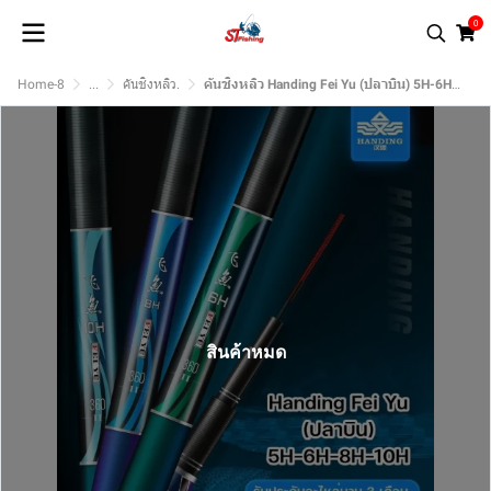
0
Home-8
...
คันชิงหลิว.
คันชิงหลิว Handing Fei Yu (ปลาบิน) 5H-6H-8H-10H
สินค้าหมด