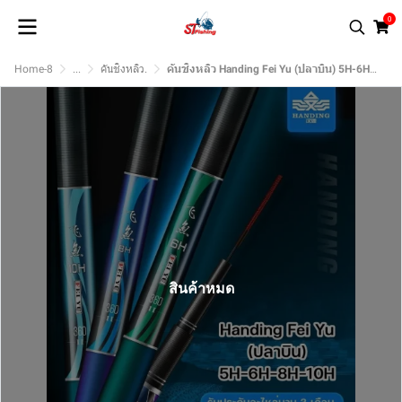
0
Home-8
...
คันชิงหลิว.
คันชิงหลิว Handing Fei Yu (ปลาบิน) 5H-6H-8H-10H
สินค้าหมด