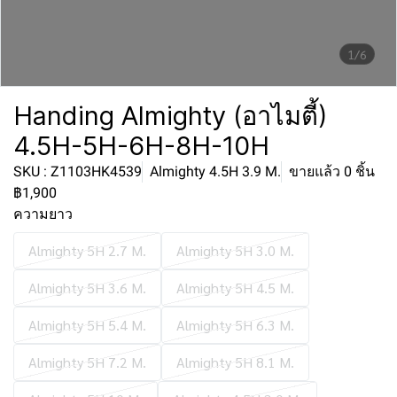
1/6
Handing Almighty (อาไมตี้)
4.5H-5H-6H-8H-10H
SKU : Z1103HK4539
Almighty 4.5H 3.9 M.
ขายแล้ว 0 ชิ้น
฿1,900
ความยาว
Almighty 5H 2.7 M.
Almighty 5H 3.0 M.
Almighty 5H 3.6 M.
Almighty 5H 4.5 M.
Almighty 5H 5.4 M.
Almighty 5H 6.3 M.
Almighty 5H 7.2 M.
Almighty 5H 8.1 M.