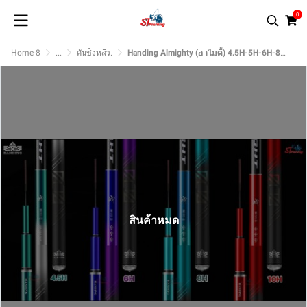
0
Home-8
...
คันชิงหลิว.
Handing Almighty (อาไมตี้) 4.5H-5H-6H-8H-10H
สินค้าหมด