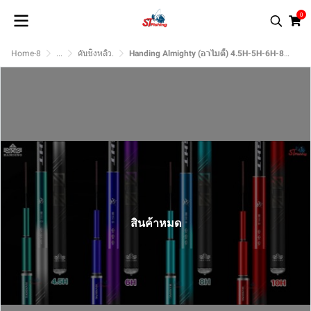
0
Home-8
...
คันชิงหลิว.
Handing Almighty (อาไมตี้) 4.5H-5H-6H-8H-10H
สินค้าหมด