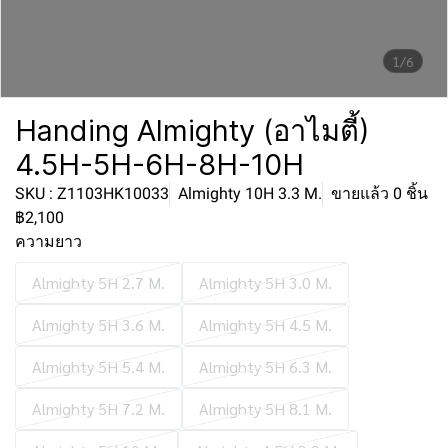
1/6
Handing Almighty (อาไมตี้)
4.5H-5H-6H-8H-10H
SKU : Z1103HK10033
Almighty 10H 3.3 M.
ขายแล้ว 0 ชิ้น
฿2,100
ความยาว
Almighty 5H 2.7 M.
Almighty 5H 3.0 M.
Almighty 5H 3.6 M.
Almighty 5H 4.5 M.
Almighty 5H 5.4 M.
Almighty 5H 6.3 M.
Almighty 5H 7.2 M.
Almighty 5H 8.1 M.