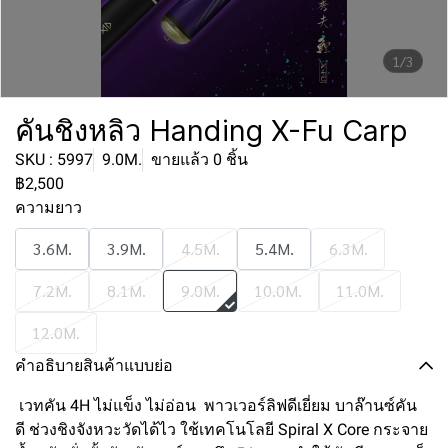
1/3
คันชิงหลิว Handing X-Fu Carp
SKU : 5997
9.0M.
ขายแล้ว 0 ชิ้น
฿2,500
ความยาว
3.6M.
3.9M.
4.5M.
5.4M.
6.3M.
7.2M.
8.1M.
9.0M.
10.0M.
11.0M.
12.0M.
คำอธิบายสินค้าแบบย่อ
เวทคัน 4H ไม่แข็ง ไม่อ่อน พาวเวอร์ลิฟดีเยี่ยม บาล๊านซ์คัน
ดี ช่วงชิงจังหวะวัดได้ไว ใช้เทคโนโลยี Spiral X Core กระจาย