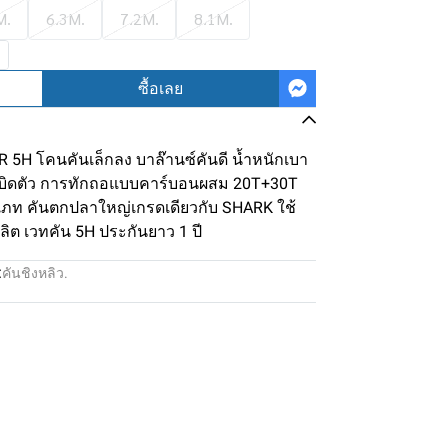
M.
6.3M.
7.2M.
8.1M.
ซื้อเลย
5H โคนคันเล็กลง บาล๊านซ์คันดี น้ำหนักเบา
นบิดตัว การทักถอแบบคาร์บอนผสม 20T+30T
ท คันตกปลาใหญ่เกรดเดียวกับ SHARK ใช้
ลิต เวทคัน 5H ประกันยาว 1 ปี
:
คันชิงหลิว.