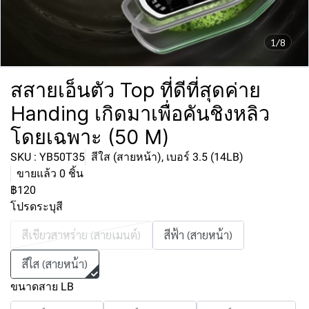
1/8
สสายเอ็นตัว Top ที่ดีที่สุดค่าย
Handing เกิดมาเพื่อคันชิงหลิว
โดยเฉพาะ (50 M)
SKU : YB50T35
สีใส (สายหน้า), เบอร์ 3.5 (14LB)
ขายแล้ว 0 ชิ้น
฿120
โปรดระบุสี
สีเขียวสาหร่าย (สายเมนต์)
สีฟ้า (สายหน้า)
สีใส (สายหน้า)
ขนาดสาย LB