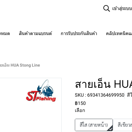
เข้าสู่ระบบ
ั้งหมด
สินค้าตามแบรนด์
การรับประกันสินค้า
คลิปเทคนิค
ยเอ็น HUA Stong Line
สายเอ็น HU
SKU : 69341364699950
สี
฿150
เลือก
สีใส (สายหน้า)
สีเขีย