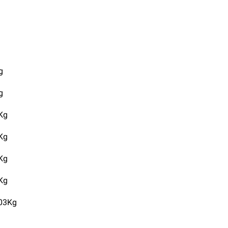
g
g
8Kg
8Kg
6Kg
1Kg
.03Kg