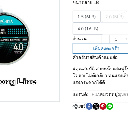
ขนาดสาย LB
1.5 (6LB)
2.0 (8LB)
4.0 (16LB)
จำนวน
เพิ่มลงตะกร้า
คำอธิบายสินค้าแบบย่อ
#คุณสมบัติ สายหน้าผสมฟูโ
ใว สายไม่ตีเกลียว ทนแรงเสีย
แรงกระชากได้ดี
หมวดหมู่:
แบรนด์:
อุปก
HUA
แชร์