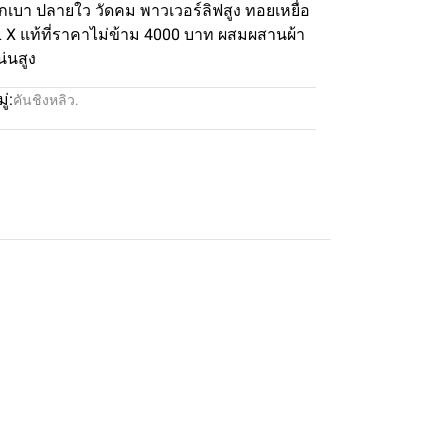
กเบา ปลายใว วัดคม พาวเวอร์ลิฟสูง ทอยเหยื่อ
L X แท้ที่ราคาไม่ข้าม 4000 บาท ผสมผสานผ้า
่นสูง
่:
คันชิงหลิว.