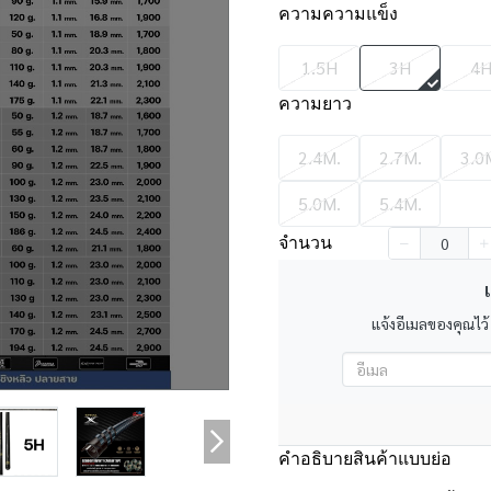
ความความแข็ง
1.5H
3H
4
ความยาว
2.4M.
2.7M.
3.0
5.0M.
5.4M.
จำนวน
เ
แจ้งอีเมลของคุณไว้
คำอธิบายสินค้าแบบย่อ