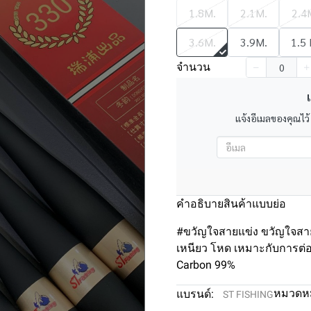
1.8M.
2.1M.
2.4
3.6M.
3.9M.
1.5 
จำนวน
เ
แจ้งอีเมลของคุณไว้
คำอธิบายสินค้าแบบย่อ
#ขวัญใจสายแข่ง ขวัญใจสาย
เหนียว โหด เหมาะกับการต่อ
Carbon 99%
หมวดหมู
แบรนด์:
ST FISHING