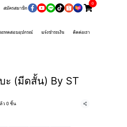
0
สมัครสมาชิก
และทดสอบอุปกรณ์
แจ้งชำระเงิน
ติดต่อเรา
ึบะ (มีดสั้น) By ST
้ว 0 ชิ้น
แชร์