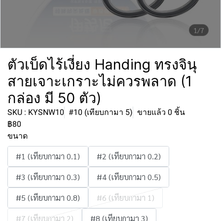
1/7
ตัวเบ็ดไร้เงี่ยง Handing ทรงจินุ
สายเจาะเกราะไม่ควรพลาด (1
กล่อง มี 50 ตัว)
SKU : KYSNW10
#10 (เทียบกามา 5)
ขายแล้ว 0 ชิ้น
฿80
ขนาด
#1 (เทียบกามา 0.1)
#2 (เทียบกามา 0.2)
#3 (เทียบกามา 0.3)
#4 (เทียบกามา 0.5)
#5 (เทียบกามา 0.8)
#6 (เทียบกามา 1)
#7 (เทียบกามา 2)
#8 (เทียบกามา 3)