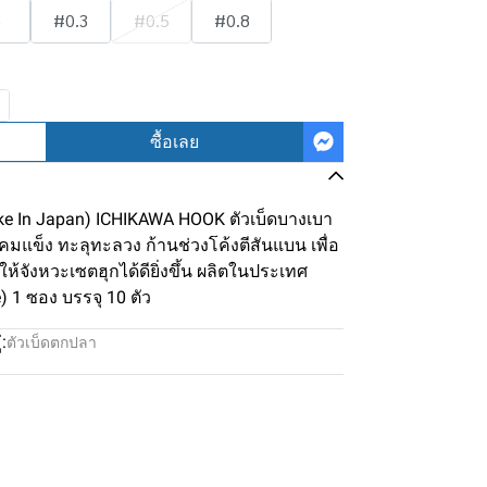
5
#0.3
#0.5
#0.8
ซื้อเลย
(Make In Japan) ICHIKAWA HOOK ตัวเบ็ดบางเบา
มแข็ง ทะลุทะลวง ก้านช่วงโค้งตีสันแบน เพื่อ
ห้จังหวะเซตฮุกได้ดียิ่งขึ้น ผลิตในประเทศ
e) 1 ซอง บรรจุ 10 ตัว
:
ตัวเบ็ดตกปลา