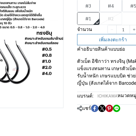
#3
#4
#
#1
#2
จำนวน
เพิ่มลงตะกร้า
คำอธิบายสินค้าแบบย่อ
ตัวเบ็ด อิชิกาว่า ทรงจินุ 
แข็งแรงทนทาน เกษรตัวเบ็ดค
รับน้ำหนัก เกษรแบบบิด ช่วยใ
ญี่ปุ่น (สังเกตได้จาก Barcod
หมวดหมู่
แบรนด์:
ICHIKAWA
แชร์