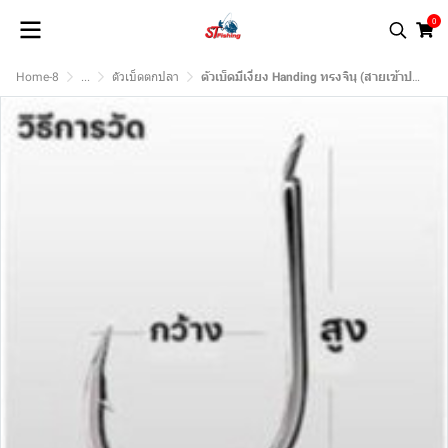
0
Home-8
...
ตัวเบ็ดตกปลา
ตัวเบ็ดมีเงี่ยง Handing ทรงจินุ (สายเข้าปาก) (สายเจาะเกราะไม่ควรพลาด)