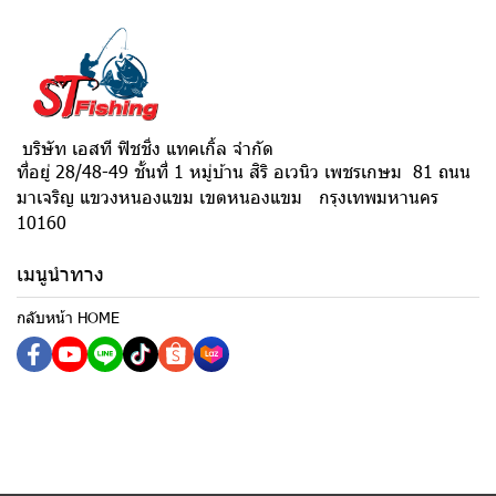
บริษัท เอสที ฟิชชิ่ง แทคเกิ้ล จำกัด
ที่อยู่ 28/48-49 ชั้นที่ 1 หมู่บ้าน สิริ อเวนิว เพชรเกษม 81 ถนน
มาเจริญ แขวงหนองแขม เขตหนองแขม กรุงเทพมหานคร
10160
เมนูนำทาง
กลับหน้า HOME