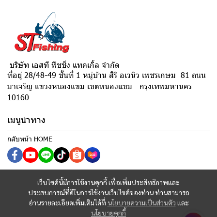
บริษัท เอสที ฟิชชิ่ง แทคเกิ้ล จำกัด
ที่อยู่ 28/48-49 ชั้นที่ 1 หมู่บ้าน สิริ อเวนิว เพชรเกษม 81 ถนน
มาเจริญ แขวงหนองแขม เขตหนองแขม กรุงเทพมหานคร
10160
เมนูนำทาง
กลับหน้า HOME
เว็บไซต์นี้มีการใช้งานคุกกี้ เพื่อเพิ่มประสิทธิภาพและ
ประสบการณ์ที่ดีในการใช้งานเว็บไซต์ของท่าน ท่านสามารถ
อ่านรายละเอียดเพิ่มเติมได้ที่
นโยบายความเป็นส่วนตัว
และ
นโยบายคุกกี้