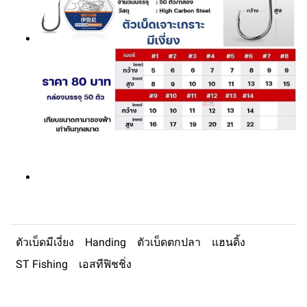
ตัวเบ็ดมีเงี่ยง
Handing
ตัวเบ็ดตกปลา
แฮนดิ้ง
ST Fishing
เอสทีฟิชชิ่ง