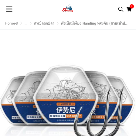
0
Home-8
...
ตัวเบ็ดตกปลา
ตัวเบ็ดมีเงี่ยง Handing ทรงจินุ (สายเข้าปาก) (สายเจาะเกราะไม่ควรพลาด)