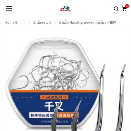
0
Home-8
...
ตัวเบ็ดตกปลา
ตัวเบ็ด Handing ทรงจินุ (มีเงี่ยง) NEW