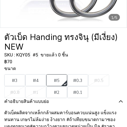
1/5
ตัวเบ็ด Handing ทรงจินุ (มีเงี่ยง)
NEW
SKU : KQY05
#5
ขายแล้ว 0 ชิ้น
฿70
ขนาด
#3
#4
#5
#0.3
#0.5
#0.8
#1
#2
#0.1
คำอธิบายสินค้าแบบย่อ
ตัวเบ็ดผลิตจากเหล็กกล้าผสมคาร์บอนควบแน่นสูง แข็งแรง
ทนทาน เกษรไม่ล้มง่าย ง้างยาก #ถ้าเทียบขนาดกามาซอง
แดงทุกขนาด#ความกว้างตามขนาดหน่วยเป็น มิล #ราคา