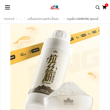
0
Home-8
...
เหยื่อตกปลาและหัวเชื้อตกปลา.
กลูเต็น HANDING สูตรเส้นใย (สูตรเส้นใยธรรมชาติ มีกลิ่นหอมอ่อน)