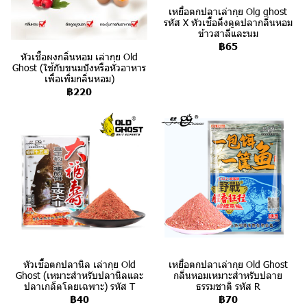
เหยื่อตกปลาเล่ากุย Olg ghost
รหัส X หัวเชื้อดึงดูดปลากลิ่นหอม
ข้าวสาลีและนม
฿65
หัวเชื้อผงกลิ่นหอม เล่ากุย Old
Ghost (ใช้กับขนมปังหรือหัวอาหาร
เพื่อเพิ่มกลิ่นหอม)
฿220
หัวเชื้อตกปลานิล เล่ากุย Old
เหยื่อตกปลาเล่ากุย Old Ghost
Ghost (เหมาะสำหรับปลานิลและ
กลิ่นหอมเหมาะสำหรับปลาย
ปลาเกล็ดโดยเฉพาะ) รหัส T
ธรรมชาติ รหัส R
฿40
฿70