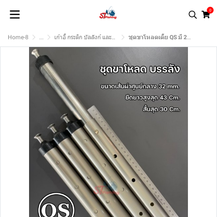
0
Home-8
...
เก้าอี้ กระติก บัลลังก์ และอุปกรณ์.
ชุดขาโหลดเตี้ย QS มี 2 แบบ เก้าอี้ QS / บรรลง QS