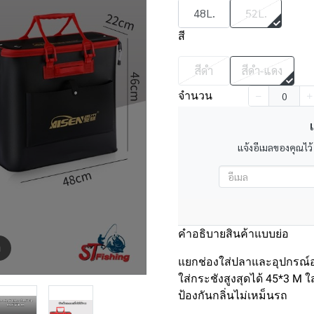
48L.
52L.
สี
สีดำ
สีดำ-แดง
จำนวน
เ
แจ้งอีเมลของคุณไว้
คำอธิบายสินค้าแบบย่อ
m
แยกช่องใส่ปลาและอุปกรณ์
ใส่กระชังสูงสุดได้ 45*3 M ใ
ป้องกันกลิ่นไม่เหม็นรถ