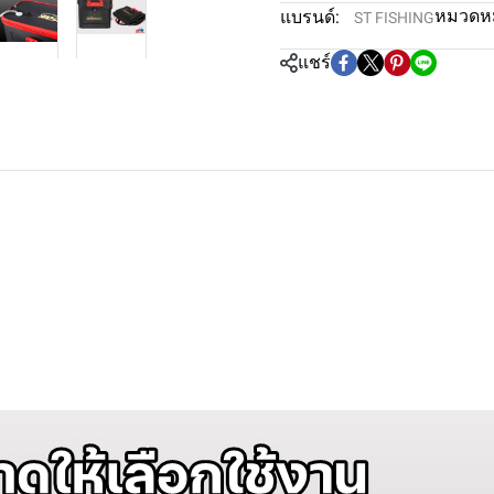
หมวดหมู
แบรนด์:
ST FISHING
แชร์