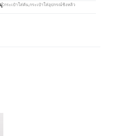
่:
กระเป๋าใส่คัน,กระเป๋าใส่อุปกรณ์ชิงหลิว