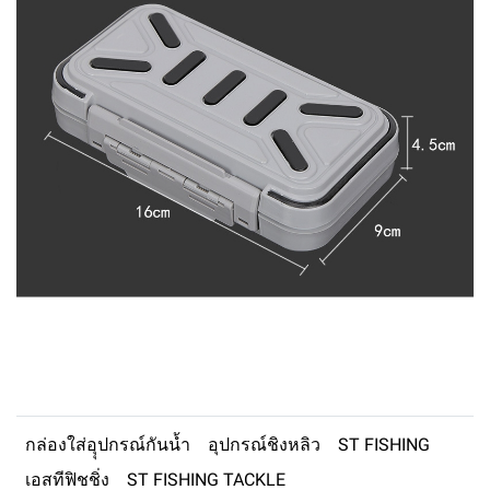
กล่องใส่อุุปกรณ์กันน้ำ
อุปกรณ์ชิงหลิว
ST FISHING
เอสทีฟิชชิ่ง
ST FISHING TACKLE