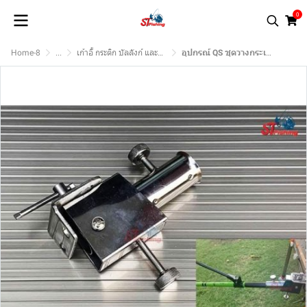
0
Home-8
...
เก้าอี้ กระติก บัลลังก์ และอุปกรณ์.
อุปกรณ์ QS ชุดวางกระเป๋า-ชุดวางสวิง-ตัวจับร่มขาพิเศษ-ตัวจับเลา-ตัวจับกระชัง-ตัวจับถาดเหยื่อ-ตัวจับไฟฉาย