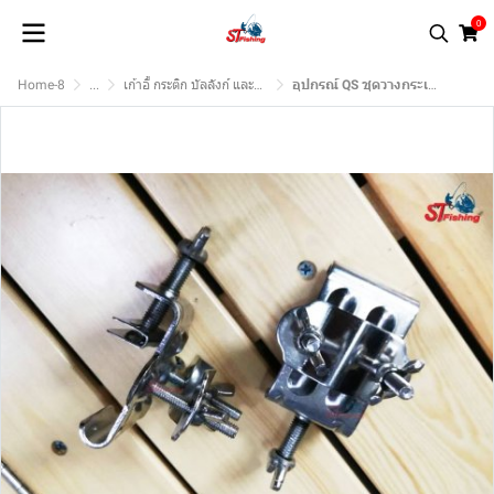
0
Home-8
...
เก้าอี้ กระติก บัลลังก์ และอุปกรณ์.
อุปกรณ์ QS ชุดวางกระเป๋า-ชุดวางสวิง-ตัวจับร่มขาพิเศษ-ตัวจับเลา-ตัวจับกระชัง-ตัวจับถาดเหยื่อ-ตัวจับไฟฉาย