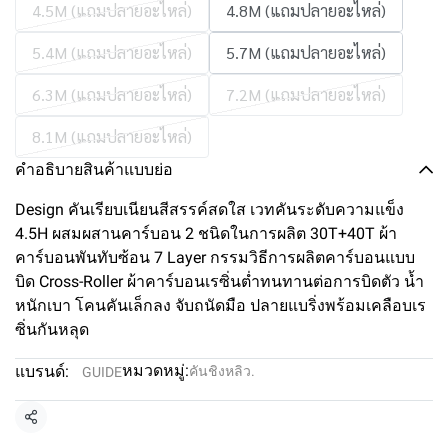
4.5M (แถมปลายอะไหล่)
4.8M (แถมปลายอะไหล่)
5.4M (แถมปลายอะไหล่)
5.7M (แถมปลายอะไหล่)
6.3M (แถมปลายอะไหล่)
7.2M (แถมปลายอะไหล่)
8.1M (แถมปลายอะไหล่)
คำอธิบายสินค้าแบบย่อ
Design คันเรียบเนียนสีสรรค์สดใส เวทคันระดับความแข็ง
4.5H ผสมผสานคาร์บอน 2 ชนิดในการผลิต 30T+40T ผ้า
คาร์บอนพันทับซ้อน 7 Layer กรรมวิธีการผลิตคาร์บอนแบบ
บิด Cross-Roller ผ้าคาร์บอนเรซิ่นต่ำทนทานต่อการบิดตัว น้ำ
หนักเบา โคนคันเล็กลง จับถนัดมือ ปลายแบริ่งพร้อมเคลือบเร
ซิ่นกันหลุด
หมวดหมู่:
แบรนด์:
คันชิงหลิว.
GUIDE
แชร์