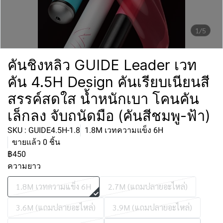
1/5
คันชิงหลิว GUIDE Leader เวท
คัน 4.5H Design คันเรียบเนียนสี
สรรค์สดใส น้ำหนักเบา โคนคัน
เล็กลง จับถนัดมือ (คันสีชมพู-ฟ้า)
SKU : GUIDE4.5H-1.8
1.8M เวทความแข็ง 6H
ขายแล้ว 0 ชิ้น
฿450
ความยาว
1.8M เวทความแข็ง 6H
2.7M (แถมปลายอะไหล่)
3.6M (แถมปลายอะไหล่)
3.9M (แถมปลายอะไหล่)