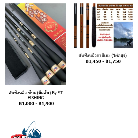
คันชิงหลิวอาสึเนะ (ไผ่อสูร)
฿1,450
-
฿1,750
คันชิงหลิว ซึบะ (มีดสั้น) By ST
FISHING
฿1,000
-
฿1,900