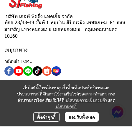
บริษัท เอสที ฟิชชิ่ง แทคเกิ้ล จำกัด
ที่อยู่ 28/48-49 ชั้นที่ 1 หมู่บ้าน สิริ อเวนิว เพชรเกษม 81 ถนน
มาเจริญ แขวงหนองแขม เขตหนองแขม กรุงเทพมหานคร
10160
เมนูนำทาง
กลับหน้า HOME
เว็บไซต์นี้มีการใช้งานคุกกี้ เพื่อเพิ่มประสิทธิภาพและ
ประสบการณ์ที่ดีในการใช้งานเว็บไซต์ของท่าน ท่านสามารถ
อ่านรายละเอียดเพิ่มเติมได้ที่
นโยบายความเป็นส่วนตัว
และ
นโยบายคุกกี้
ตั้งค่าคุกกี้
ยอมรับทั้งหมด