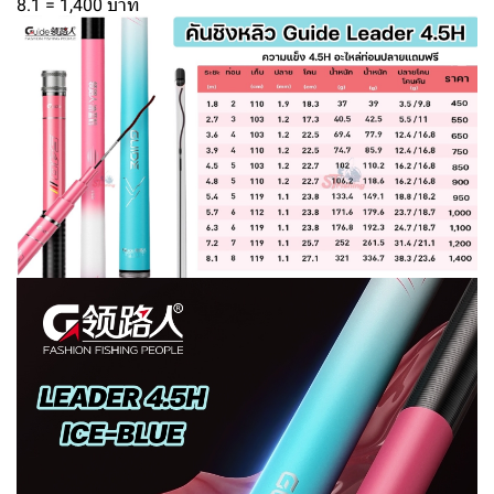
8.1 = 1,400 บาท