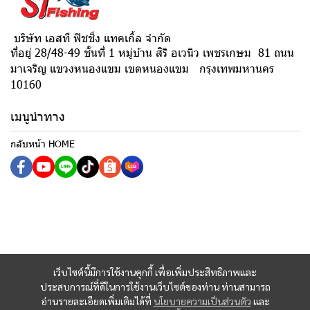
บริษัท เอสที ฟิชชิ่ง แทคเกิ้ล จำกัด
ที่อยู่ 28/48-49 ชั้นที่ 1 หมู่บ้าน สิริ อเวนิว เพชรเกษม 81 ถนน
มาเจริญ แขวงหนองแขม เขตหนองแขม กรุงเทพมหานคร
10160
เมนูนำทาง
กลับหน้า HOME
เว็บไซต์นี้มีการใช้งานคุกกี้ เพื่อเพิ่มประสิทธิภาพและ
ประสบการณ์ที่ดีในการใช้งานเว็บไซต์ของท่าน ท่านสามารถ
อ่านรายละเอียดเพิ่มเติมได้ที่
นโยบายความเป็นส่วนตัว
และ