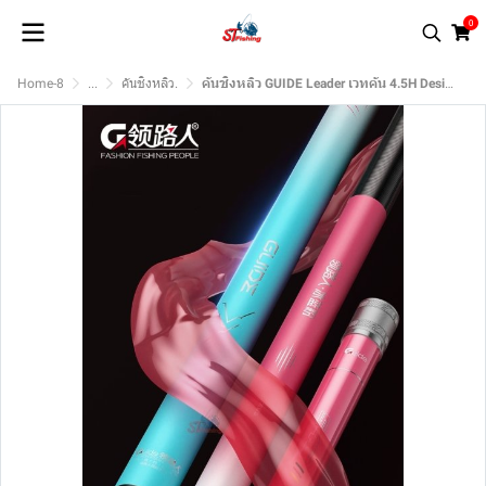
0
Home-8
...
คันชิงหลิว.
คันชิงหลิว GUIDE Leader เวทคัน 4.5H Design คันเรียบเนียนสีสรรค์สดใส น้ำหนักเบา โคนคันเล็กลง จับถนัดมือ (คันสีชมพู-ฟ้า)