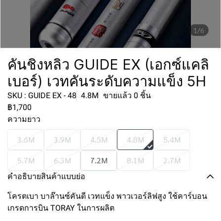
1/6
คันชิงหลิว GUIDE EX (เอกซ์แคลิ
เบอร์) เวทคันระดับความแข็ง 5H
SKU : GUIDE EX - 48
4.8M
ขายแล้ว 0 ชิ้น
฿1,700
ความยาว
3.6M
3.9M
4.5M
4.8M
5.4M
5.7M
6.3M
7.2M
8.1M
2.7M
คำอธิบายสินค้าแบบย่อ
โครตเบา บาล๊านซ์คันดี เวทแข็ง พาวเวอร์ลิฟสูง ใช้คาร์บอน
เกรดการบิน TORAY ในการผลิต