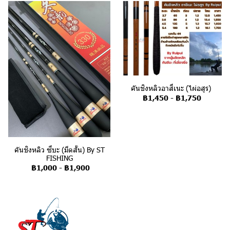
คันชิงหลิวอาสึเนะ (ไผ่อสูร)
฿1,450
-
฿1,750
คันชิงหลิว ซึบะ (มีดสั้น) By ST
FISHING
฿1,000
-
฿1,900