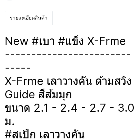
รายละเอียดสินค้า
New #เบา #แข็ง X-Frme
------------------------
-----
X-Frme เลาวางคัน ด้ามสวิง
Guide สีส้มมุก
ขนาด 2.1 - 2.4 - 2.7 - 3.0
ม.
#สเป็ก เลาวางคัน