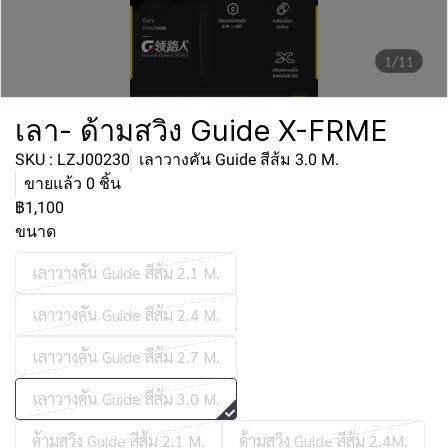
1/11
เลา- ด้ามสวิง Guide X-FRME
SKU : LZJ00230
เลาวางคัน Guide สีส้ม 3.0 M.
ขายแล้ว 0 ชิ้น
฿1,100
ขนาด
เลาวางคัน Guide สีส้ม 2.1 M.
เลาวางคัน Guide สีส้ม 2.4 M.
เลาวางคัน Guide สีส้ม 2.7 M.
เลาวางคัน Guide สีส้ม 3.0 M.
ด้ามสวิง Guide สีส้ม 2.1 M.
ด้ามสวิง Guide สีส้ม 2.4M.