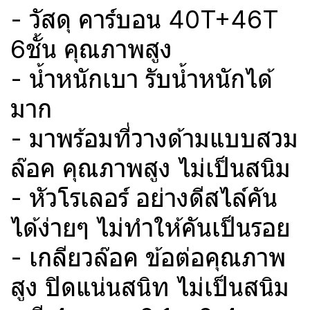
- วัสดุ คาร์บอน 40T+46T
6ชั้น คุณภาพสูง
- น้ำหนักเบา รับน้ำหนักได้
มาก
- มาพร้อมที่วางด้ามแบบสวม
ล๊อค คุณภาพสูง ไม่เป็นสนิม
- หัวโรเลอร์ อย่างดีสไล์คัน
ได้ง่ายๆ ไม่ทำให้คันเป็นรอย
- เกลียวล๊อค ข้อต่อคุณภาพ
สูง ปิดแน่นสนิท ไม่เป็นสนิม