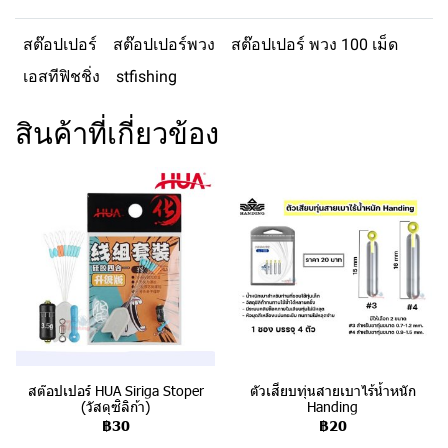
สต๊อปเปอร์
สต๊อปเปอร์พวง
สต๊อปเปอร์ พวง 100 เม็ด
เอสทีฟิชชิ่ง
stfishing
สินค้าที่เกี่ยวข้อง
สต๊อปเปอร์ HUA Siriga Stoper
ตัวเสียบทุ่นสายเบาไร้น้ำหนัก
(วัสดุซิลิก้า)
Handing
฿30
฿20