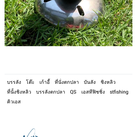
บรรลัง
โต๊ะ
เก้าอี้
ที่นั่งตกปลา
บันลัง
ชิงหลิว
ที่นั้งชิงหลิว
บรรลังตกปลา
QS
เอสทีฟิชชิ่ง
stfishing
คิวเอส