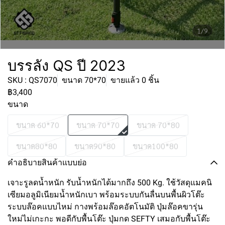
1/9
บรรลัง QS ปี 2023
SKU : QS7070
ขนาด 70*70
ขายแล้ว 0 ชิ้น
฿3,400
ขนาด
ขนาด 60*70
ขนาด 70*70
ขนาด 70*80
ขนาด80*80
ขนาด90*80
ขนาด100*80
คำอธิบายสินค้าแบบย่อ
เจาะรูลดน้ำหนัก รับน้ำหนักได้มากถึง 500 Kg. ใช้วัสดุแมคนิ
เซียมอลูมิเนียมน้ำหนักเบา พร้อมระบบกันลื่นบนพื้นผิวโต๊ะ
ระบบล๊อคแบบไหม่ กางพร้อมล๊อคอัตโนมัติ ปุ่มล๊อคขารุ่น
ใหม่ไม่เกะกะ พอดีกับพื้นโต๊ะ ปุ่มกด SEFTY เสมอกับพื้นโต๊ะ