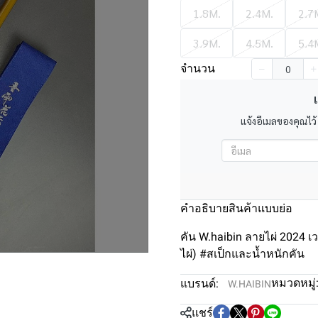
1.8M.
2.4M.
2.7
3.9M.
4.5M.
5.4
จำนวน
เ
แจ้งอีเมลของคุณไว้
คำอธิบายสินค้าแบบย่อ
คัน W.haibin ลายไผ่ 2024 เ
ไผ่) #สเป็กและน้ำหนักคัน
หมวดหมู่
แบรนด์:
W.HAIBIN
แชร์