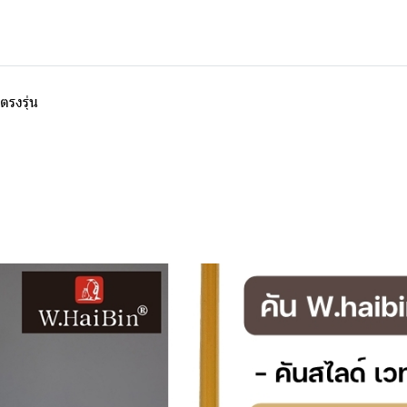
รงรุ่น