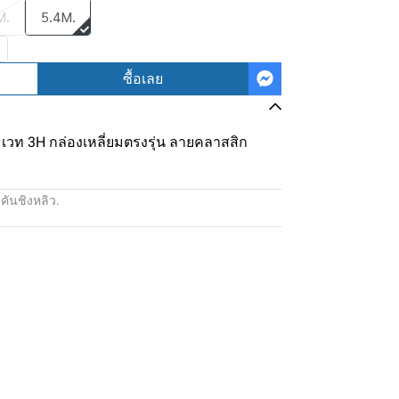
M.
5.4M.
ซื้อเลย
 เวท 3H กล่องเหลี่ยมตรงรุ่น ลายคลาสสิก
:
คันชิงหลิว.