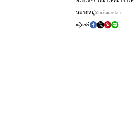
ทะลวง - ก้านยาวลดอาการ
หมวดหมู่:
ตัวเบ็ดตกปลา
แชร์