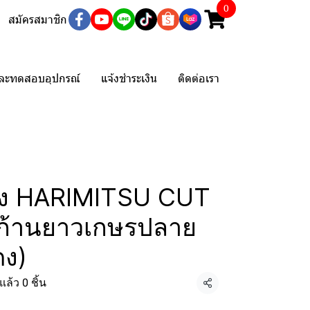
0
สมัครสมาชิก
และทดสอบอุปกรณ์
แจ้งชำระเงิน
ติดต่อเรา
งี่ยง HARIMITSU CUT
ก้านยาวเกษรปลาย
ดง)
ล้ว 0 ชิ้น
แชร์