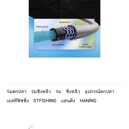
ร่มตกปลา
ร่มชิงหลิว
ร่ม
ชิงหลิว
อุปกรณ์ตกปลา
เอสทีฟิชชิ่ง
STFISHING
แฮนดิ่ง
HANING