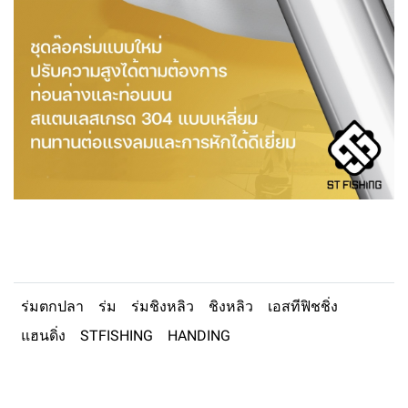
ร่มตกปลา
ร่ม
ร่มชิงหลิว
ชิงหลิว
เอสทีฟิชชิ่ง
แฮนดิ่ง
STFISHING
HANDING