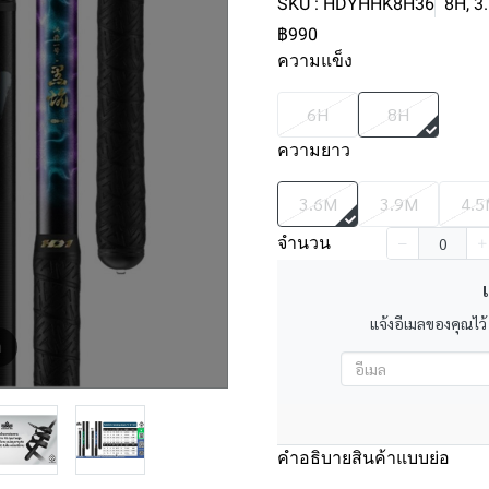
SKU : HDYHHK8H36
8H, 3
฿990
ความแข็ง
6H
8H
ความยาว
3.6M
3.9M
4.5
จำนวน
เ
แจ้งอีเมลของคุณไว้
m
คำอธิบายสินค้าแบบย่อ