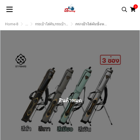
0
Home-8
...
กระเป๋าใส่คัน,กระเป๋าใส่อุปกรณ์ชิงหลิว
กระเป๋าใส่คันชิงหลิว Haixaing มีทั้ง 2 ช่องและ 3 ช่อง พื้นผิวเคฟล่าคุณภาพสูง ทนรอยขีดข่วน เนื้อผ้ากันน้ำ สวยงามหรูหรา
สินค้าหมด