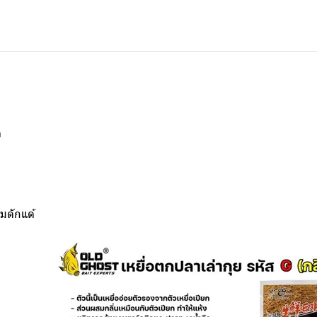
ล
มดักแด้