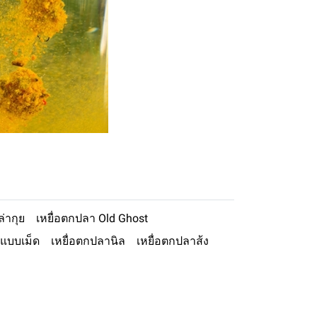
ล่ากุย
เหยื่อตกปลา Old Ghost
าแบบเม็ด
เหยื่อตกปลานิล
เหยื่อตกปลาส้ง