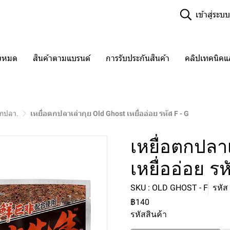
เข้าสู่ระบบ
ั้งหมด
สินค้าตามแบรนด์
การรับประกันสินค้า
คลิปเทคนิค
ตกปลา.
เหยื่อตกปลาเล่ากุย Old Ghost เหยื่ออ่อย รหัส F - G
เหยื่อตกปลา
เหยื่ออ่อย รห
SKU : OLD GHOST - F
รหัส 
฿140
รหัสสินค้า