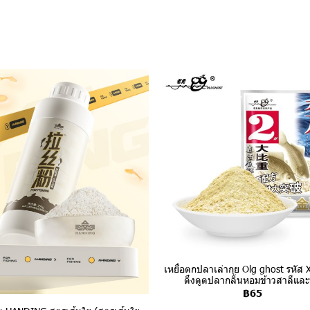
เหยื่อตกปลาเล่ากุย Olg ghost รหัส X 
ดึงดูดปลากลิ่นหอมข้าวสาลีแล
฿65