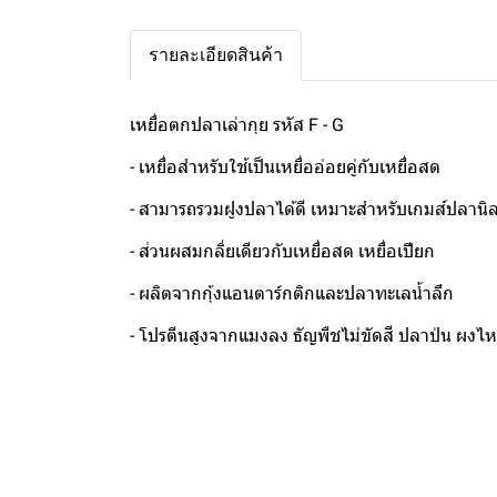
รายละเอียดสินค้า
เหยื่อตกปลาเล่ากุย รหัส F - G
- เหยื่อสำหรับใช้เป็นเหยื่ออ่อยคู่กับเหยื่อสด
- สามารถรวมฝูงปลาได้ดี เหมาะสำหรับเกมส์ปลานิ
- ส่วนผสมกลิ่ยเดียวกับเหยื่อสด เหยื่อเปียก
- ผลิตจากกุ้งแอนตาร์กติกและปลาทะเลน้ำลึก
- โปรตีนสูงจากแมงลง ธัญพืชไม่ขัดสี ปลาป่น ผงไห