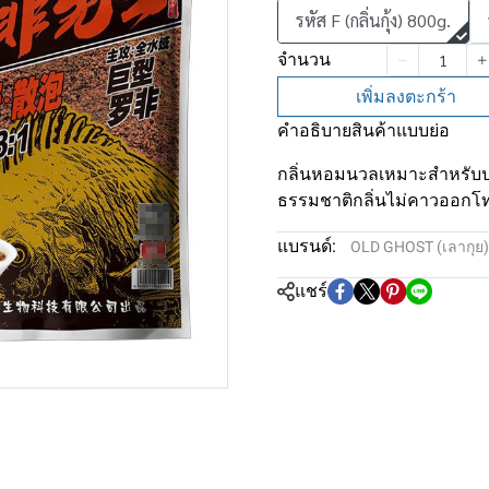
รหัส F (กลิ่นกุ้ง) 800g.
จำนวน
เพิ่มลงตะกร้า
คำอธิบายสินค้าแบบย่อ
กลิ่นหอมนวลเหมาะสำหรับป
ธรรมชาติกลิ่นไม่คาวออกโท
แบรนด์:
OLD GHOST (เลากุย)
แชร์