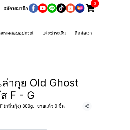
0
สมัครสมาชิก
และทดสอบอุปกรณ์
แจ้งชำระเงิน
ติดต่อเรา
เล่ากุย Old Ghost
ัส F - G
F (กลิ่นกุ้ง) 800g.
ขายแล้ว 0 ชิ้น
แชร์