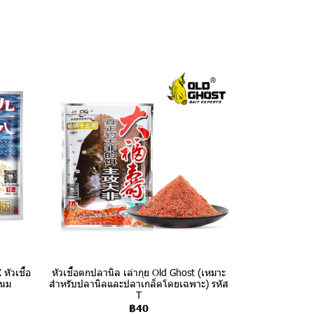
หัวเชื้อ
หัวเชื้อตกปลานิล เล่ากุย Old Ghost (เหมาะ
ะนม
สำหรับปลานิลและปลาเกล็ดโดยเฉพาะ) รหัส
T
฿40